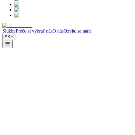
Služby
Prečo si vybrať nás
O nás
Ozvite sa nám
SK