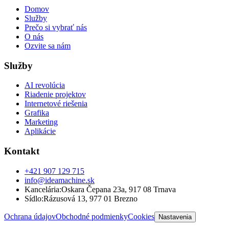
Domov
Služby
Prečo si vybrať nás
O nás
Ozvite sa nám
Služby
AI revolúcia
Riadenie projektov
Internetové riešenia
Grafika
Marketing
Aplikácie
Kontakt
+421 907 129 715
info@ideamachine.sk
Kancelária
:
Oskara Čepana 23a
,
917 08 Trnava
Sídlo
:
Rázusová 13
,
977 01 Brezno
Ochrana údajov
Obchodné podmienky
Cookies
Nastavenia