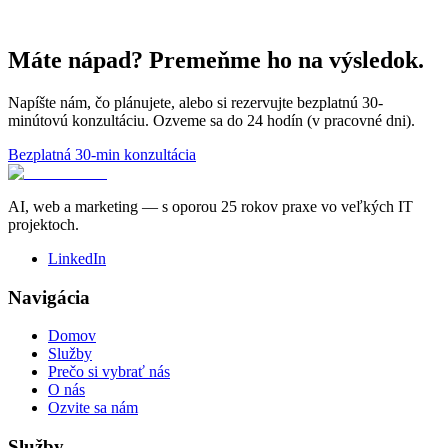
Máte nápad? Premeňme ho na výsledok.
Napíšte nám, čo plánujete, alebo si rezervujte bezplatnú 30-
minútovú konzultáciu. Ozveme sa do 24 hodín (v pracovné dni).
Bezplatná 30-min konzultácia
AI, web a marketing — s oporou 25 rokov praxe vo veľkých IT
projektoch.
LinkedIn
Navigácia
Domov
Služby
Prečo si vybrať nás
O nás
Ozvite sa nám
Služby