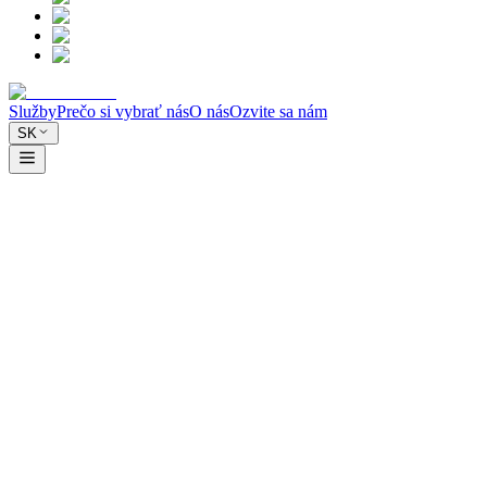
Služby
Prečo si vybrať nás
O nás
Ozvite sa nám
SK