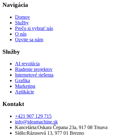
Navigácia
Domov
Služby
Prečo si vybrať nás
O nás
Ozvite sa nám
Služby
AI revolúcia
Riadenie projektov
Internetové riešenia
Grafika
Marketing
Aplikácie
Kontakt
+421 907 129 715
info@ideamachine.sk
Kancelária
:
Oskara Čepana 23a
,
917 08 Trnava
Sídlo
:
Rázusová 13
,
977 01 Brezno