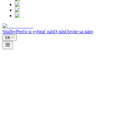
Služby
Prečo si vybrať nás
O nás
Ozvite sa nám
SK